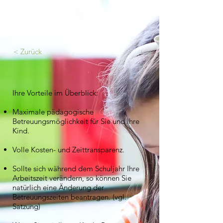
< Zurück
Ihre Vorteile im Überblick:
Maximale pädagogische
Betreuungsmöglichkeit für Sie und Ihre
Kind.
Volle Kosten- und Zeittransparenz.
Sollte sich während dem Schuljahr Ihre
Arbeitszeit verändern, so können Sie
natürlich eine Änderung der
Betreuungszeiten beantragen. (vgl.
Satzung)