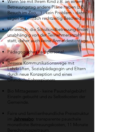
Wenn Sie mit Ihrem Kind z.B. an einem
Betreuungstag andere Pläne haben (z.B.
Besuch im Zoo,...) - kein Problem - dann
sagen Sie einfach rechtzeitig Bescheid.
Verlässlich: die Schulkindbetreuung findet
unabhängig von der Teilnehmeranzahl
statt, daher auch keine Anmeldestichtage.
Pädagogisches Fachpersonal.
Bessere Kommunikationswege mit
Lehrkräften, Sozialpädagogin und Eltern
durch neue Konzeption und eines
Grundschuljahresplaners.
Bio Mittagessen - keine Pauschalgebühr!
Einzeln gebucht und zu Selbstkosten der
Gemeinde.
Faire und familienfreundliche Preisstruktur
im
Jahresabo
: transparente pauschale
monatliche Betreuungskosten, 11 Monate
Berechnungszeitraum.