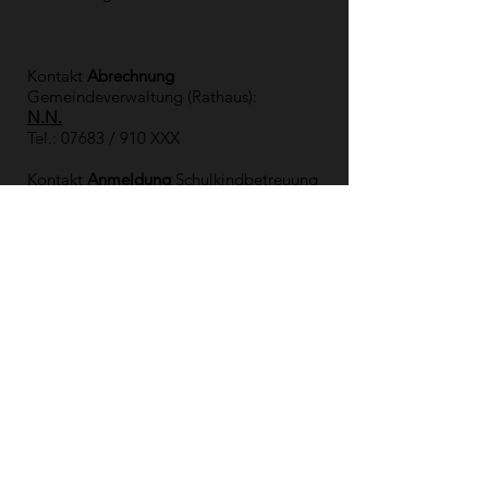
Kontakt
Abrechnung
Gemeindeverwaltung (Rathaus):
N.N.
Tel.: 07683 / 910 XXX
Kontakt
Anmeldung
Schulkindbetreuung
(Grundschule):
Frau
Katja Bach
Tel.:
07683 / 910 998
schulkindbetreuung@gs-simonswald.de
Kontakt
Mittagessen
(Grundschule):
Frau
Selina Gäßler
Tel.: 07683 /
910 990 (08.00-09.30
Uhr)
Anmeldeformular zur Schulkindbetreuung>
Satzung über die Schulkindbetreuung>