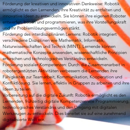
Förderung der kreativen und innovativen Denkweise: Robotik
ermöglicht es den Lernenden, ihre Kreativität zu entfalten und
innovative Ideen zu entwickeln. Sie können ihre eigenen Roboter
entwerfen, bauen und programmieren, was ihre Vorstellungskraft
und ihr Problemlösungsvermögen stärkt.
Förderung des interdisziplinären Lernens: Robotik integriert
verschiedene Disziplinen wie Mathematik, Informatik,
Naturwissenschaften und Technik (MINT). Lernende können
mathematische Konzepte anwenden, wissenschaftliche Prinzipien
erforschen und technologisches Verständnis entwickeln.
Förderung sozialer Kompetenzen: Durch die Zusammenarbeit in
robotergestützten Aktivitäten verbessern die Lernenden ihre
Fähigkeiten zur Teamarbeit, Kommunikation, Kooperation und
Konfliktlösung. Sie lernen, effektiv in Gruppen zu arbeiten und ihre
Ideen zu teilen.
Vorbereitung auf die digitale Zukunft: Robotik ermöglicht es den
Lernenden, frühzeitig digitale Kompetenzen wie Programmierung,
technologisches Verständnis und den Umgang mit digitalen
Werkzeugen zu entwickeln. Dies bereitet sie auf eine zunehmend
digitalisierte Welt vor.