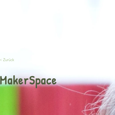
art
Leitbild
Unsere Schule
Info
Bildergalerie
Kont
< Zurück
MakerSpace