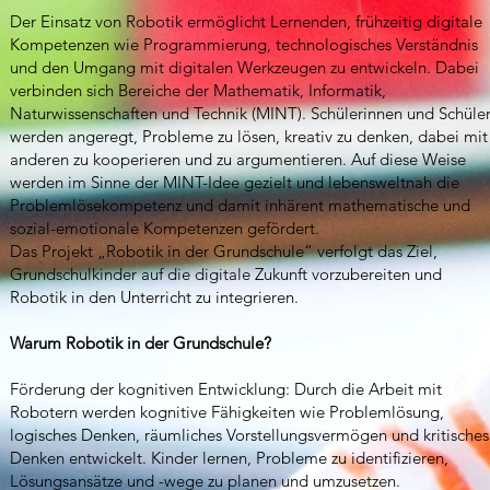
Der Einsatz von Robotik ermöglicht Lernenden, frühzeitig digitale
Kompetenzen wie Programmierung, technologisches Verständnis
und den Umgang mit digitalen Werkzeugen zu entwickeln. Dabei
verbinden sich Bereiche der Mathematik, Informatik,
Naturwissenschaften und Technik (MINT). Schülerinnen und Schüle
werden angeregt, Probleme zu lösen, kreativ zu denken, dabei mit
anderen zu kooperieren und zu argumentieren. Auf diese Weise
werden im Sinne der MINT-Idee gezielt und lebensweltnah die
Problemlösekompetenz und damit inhärent mathematische und
sozial-emotionale Kompetenzen gefördert.
Das Projekt „Robotik in der Grundschule“ verfolgt das Ziel,
Grundschulkinder auf die digitale Zukunft vorzubereiten und
Robotik in den Unterricht zu integrieren.
Warum Robotik in der Grundschule?
Förderung der kognitiven Entwicklung: Durch die Arbeit mit
Robotern werden kognitive Fähigkeiten wie Problemlösung,
logisches Denken, räumliches Vorstellungsvermögen und kritisches
Denken entwickelt. Kinder lernen, Probleme zu identifizieren,
Lösungsansätze und -wege zu planen und umzusetzen.