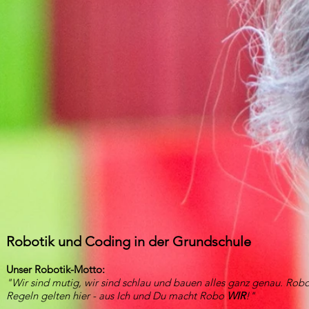
Robotik und Coding in der Grundschule
Unser Robotik-Motto:
"Wir sind mutig, wir sind schlau und bauen alles ganz genau. Rob
Regeln gelten hier - aus Ich und Du macht Robo
WIR
!"